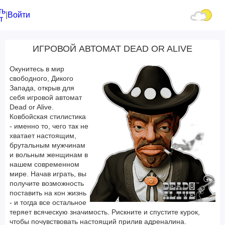
ть
|
Войти
т
ИГРОВОЙ АВТОМАТ DEAD OR ALIVE
Окунитесь в мир
свободного, Дикого
Запада, открыв для
себя игровой автомат
Dead or Alive.
Ковбойская стилистика
- именно то, чего так не
хватает настоящим,
брутальным мужчинам
и вольным женщинам в
нашем современном
мире. Начав играть, вы
получите возможность
поставить на кон жизнь
- и тогда все остальное
теряет всяческую значимость. Рискните и спустите курок,
чтобы почувствовать настоящий прилив адреналина.