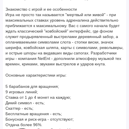
Знакомство с игрой и ее особенности
Игра не просто так называется "мертвый или живой" - при
максимальных ставках уровень адреналина действительно
приближается к максимальному. Вас с самого начала будет
ждать классический "ковбойский" интерфейс, где фоном
служит продырявленный выстрелами деревянный забор, а
оплачиваемыми символами слота - стопки виски, значок
шерифа, ковбойская шляпа, карты с символами, револьверы,
и острые шпоры на видавших виды сапогах. Разработчики
игры - компания NetEnt - дополнили атмосферу музыкой тех
времен, криками, звуками выстрелов и ударов кнута.
Основные характеристики игры:
5 барабанов для вращения;
9 игровых линий;
Ставка от 1 до 4 монет на каждую;
Дикий символ - есть;
Скаттер - есть;
Бесплатные вращения - есть;
Бонусная и риск-игра - отсутствуют;
Отдача более 96%.