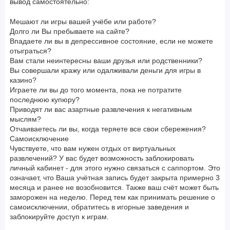
вывод самостоятельно:
Мешают ли игры вашей учёбе или работе?
Долго ли Вы пребываете на сайте?
Впадаете ли вы в депрессивное состояние, если не можете
отыграться?
Вам стали неинтересны ваши друзья или родственники?
Вы совершали кражу или одалживали деньги для игры в
казино?
Играете ли вы до того момента, пока не потратите
последнюю купюру?
Приводят ли вас азартные развлечения к негативным
мыслям?
Отчаиваетесь ли вы, когда теряете все свои сбережения?
Самоисключение
Чувствуете, что вам нужен отдых от виртуальных
развлечений? У вас будет возможность заблокировать
личный кабинет - для этого нужно связаться с саппортом. Это
означает, что Ваша учётная запись будет закрыта примерно 3
месяца и ранее не возобновится. Также ваш счёт может быть
заморожен на неделю. Перед тем как принимать решение о
самоисключении, обратитесь в игорные заведения и
заблокируйте доступ к играм.