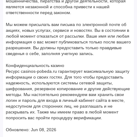
мошенничества, пиратства и другой деятельности, которая
является незаконной и способна привести к нашей
ответственности перед законом.
Мы можем присылать вам письма по электронной почте об
акциях, новых услугах, сервисе и новостях. Вы в состоянии в
любой момент отказаться от рассылки. Ваше имя или любая
информация о вас может публиковаться только после вашего
разрешения. Вы должны предоставить только правдивые
сведенья о себе, заполняя учетную запись.
Конфиденциальность казино
Ресурс
casinos-pobeda.ru
гарантирует максимальную защиту
информации о своих гостях. Для того чтобы предоставить
надежность, используются системы сетевой защиты,
шифрования, резервное копирование и другие действующие
методы. Мы настоятельно рекомендуем вам хранить свои
логин и пароль для входа в личный кабинет сайта в месте,
недоступном для сторонних лиц, не разглашать и не
раскрывать их. Также мы имеем право в любой момент
попросить вас пройти процедуру верификации.
Обновлено:
Jun 08, 2026