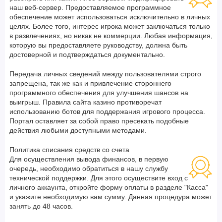
наш веб-сервер. Предоставляемое программное
обеспечение может использоваться исключительно в личных
целях. Более того, интерес игрока может заключаться только
в развлечениях, но никак не коммерции. Любая информация,
которую вы предоставляете руководству, должна быть
достоверной и подтверждаться документально.
Передача личных сведений между пользователями строго
запрещена, так же как и привлечение стороннего
программного обеспечения для улучшения шансов на
выигрыш. Правила сайта казино противоречат
использованию ботов для поддержания игрового процесса.
Портал оставляет за собой право пресекать подобные
действия любыми доступными методами.
Политика списания средств со счета
Для осуществления вывода финансов, в первую
очередь, необходимо обратиться в нашу службу
технической поддержки. Для этого осуществите вход с
личного аккаунта, откройте форму оплаты в разделе "Касса"
и укажите необходимую вам сумму. Данная процедура может
занять до 48 часов.