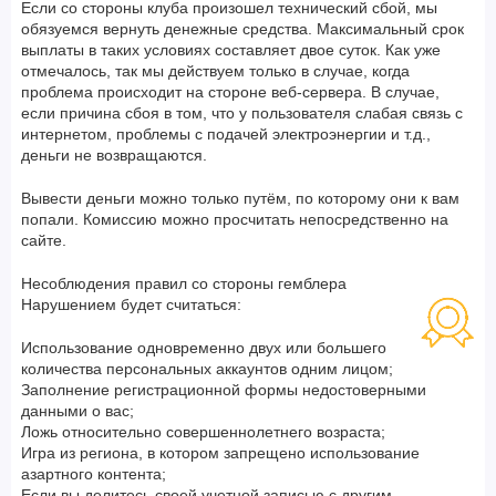
Если со стороны клуба произошел технический сбой, мы
обязуемся вернуть денежные средства. Максимальный срок
выплаты в таких условиях составляет двое суток. Как уже
отмечалось, так мы действуем только в случае, когда
проблема происходит на стороне веб-сервера. В случае,
если причина сбоя в том, что у пользователя слабая связь с
интернетом, проблемы с подачей электроэнергии и т.д.,
деньги не возвращаются.
Вывести деньги можно только путём, по которому они к вам
попали. Комиссию можно просчитать непосредственно на
сайте.
Несоблюдения правил со стороны гемблера
Нарушением будет считаться:
Использование одновременно двух или большего
количества персональных аккаунтов одним лицом;
Заполнение регистрационной формы недостоверными
данными о вас;
Ложь относительно совершеннолетнего возраста;
Игра из региона, в котором запрещено использование
азартного контента;
Если вы делитесь своей учетной записью с другим